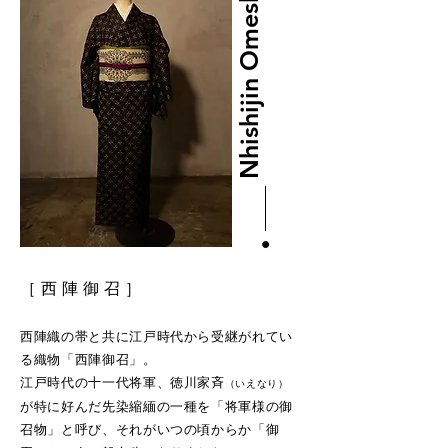
Nhishijin Omeshi
［ 西 陣 御 召 ］
西陣織の帯と共に江戸時代から受継がれてい
る織物「西陣御召」。
江戸時代の十一代将軍、徳川家斉
（いえなり）
が特に好んだ先染縮緬
の一種を「将軍様の御
召物」と呼び、それがいつの頃からか「御