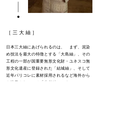
［ 三 大 紬 ］
日本三大紬にあげられるのは、 まず、泥染
め技法を最大の特徴とする「大島紬」、その
工程の一部が国重要無形文化財・ユネスコ無
形文化遺産に登録された「結城紬」、そして
近年パリコレに素材採用されるなど海外から
も注目されている「牛首紬」です。
紬の魅力は、なんといってもその軽さと暖か
み。産地によって特徴があり歴史もさまざま
な紬は、とても奥が深い着物です。
想結庵そう
ゆうあん
View Collection