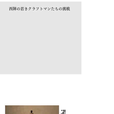
​西陣の若きクラフトマンたちの挑戦
「結び」という言葉は、日本神話にある「産霊
」からきていると
言われております。
（むすひ）
「産
」には「生み出す」、「霊
」
（むす）
（ひ）
には「神秘的な働き」という意味があり、
「産霊」とは、「結びつ
くことによって力が生
み出される」ことと言えます。
二つの西陣メーカーの若きクラフトマンたちが
結びつくことに
よって生み出される、
イノベーションにご期待ください。
京都西陣 想結庵 そうゆうあん
Kimono Collections